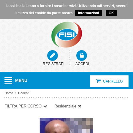
CATALOGO CORSI
I cookie ci aiutano a fornire i nostri servizi. Utilizzando tali servizi, accetti
l'utilizzo dei cookie da parte nostra.
Informazioni
OK
DOCENTI
COME ISCRIVERSI
CHI SIAMO
NEWS
REGISTRATI
ACCEDI
MENU
CARRELLO
Home
Docenti
FILTRA PER CORSO
Residenziale