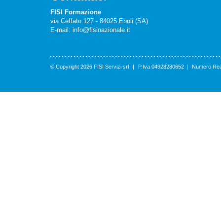
FISI Formazione
via Ceffato 127 - 84025 Eboli (SA)
E-mail:
info@fisinazionale.it
© Copyright 2026 FISI Servizi srl
|
P.Iva 04928280652
|
Numero Rea