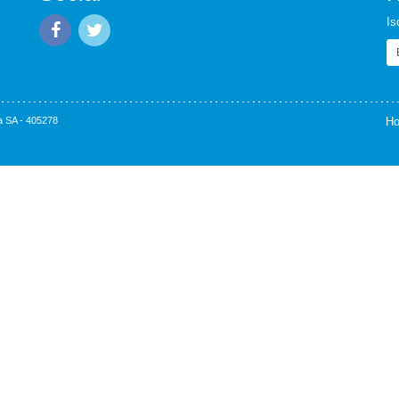
Is
Em
 SA - 405278
H